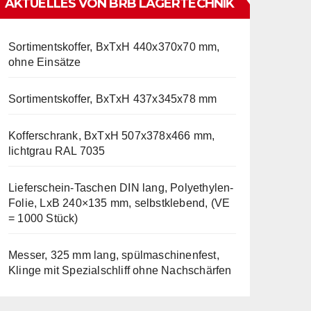
AKTUELLES VON BRB LAGERTECHNIK
Sortimentskoffer, BxTxH 440x370x70 mm,
ohne Einsätze
Sortimentskoffer, BxTxH 437x345x78 mm
Kofferschrank, BxTxH 507x378x466 mm,
lichtgrau RAL 7035
Lieferschein-Taschen DIN lang, Polyethylen-
Folie, LxB 240×135 mm, selbstklebend, (VE
= 1000 Stück)
Messer, 325 mm lang, spülmaschinenfest,
Klinge mit Spezialschliff ohne Nachschärfen