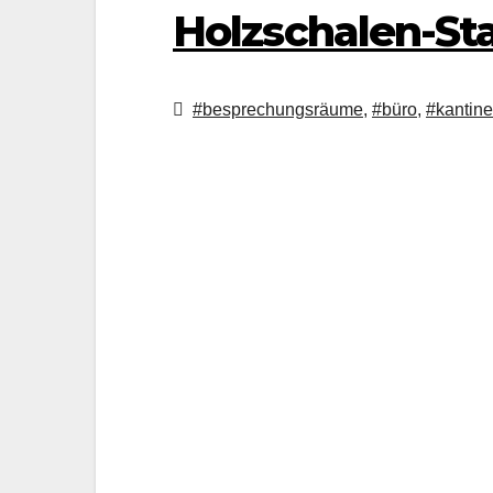
Holzschalen-St
#besprechungsräume
,
#büro
,
#kantine