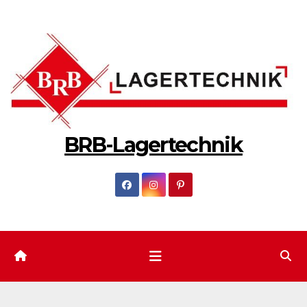
Zum
Inhalt
springen
BRB-Lagertechnik