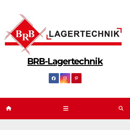
Zum
Inhalt
springen
BRB-Lagertechnik