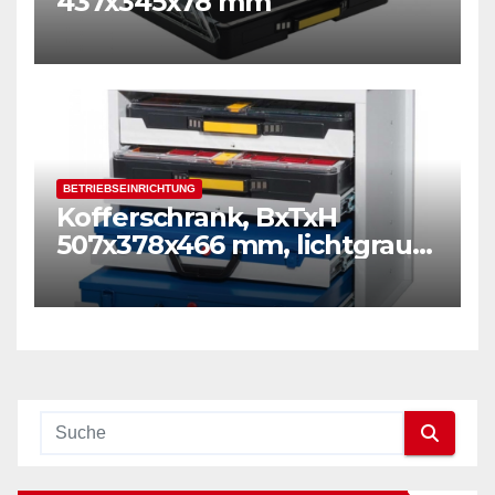
437x345x78 mm
BETRIEBSEINRICHTUNG
Kofferschrank, BxTxH
507x378x466 mm, lichtgrau
RAL 7035