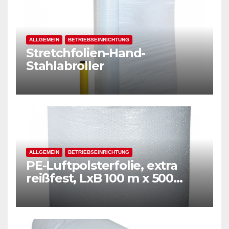
ALLGEMEIN
BETRIEBSEINRICHTUNG
Stretchfolien-Hand-
Stahlabroller
ALLGEMEIN
BETRIEBSEINRICHTUNG
PE-Luftpolsterfolie, extra
reißfest, LxB 100 m x 500
mm, Stärke 50 mµ, 2-Schicht-
Folie, transparent