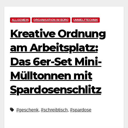
ALLGEMEIN
ORGANISATION IM BÜRO
UMWELTTECHNIK
Kreative Ordnung
am Arbeitsplatz:
Das 6er-Set Mini-
Mülltonnen mit
Spardosenschlitz
#geschenk
,
#schreibtisch
,
#spardose