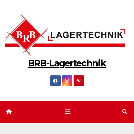
Zum
Inhalt
springen
BRB-Lagertechnik