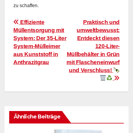
zu schaffen.
Beitragsnavigation
Effiziente
Praktisch und
Müllentsorgung mit
umweltbewusst:
System: Der 35-Liter
Entdeckt diesen
System-Mülleimer
120-Liter-
aus Kunststoff in
Müllbehälter in Grün
Anthrazitgrau
mit Flascheneinwurf
und Verschluss!
Ähnliche Beiträge