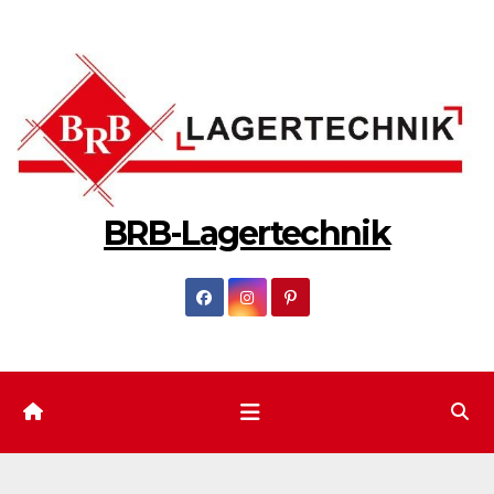
Zum
Inhalt
springen
BRB-Lagertechnik