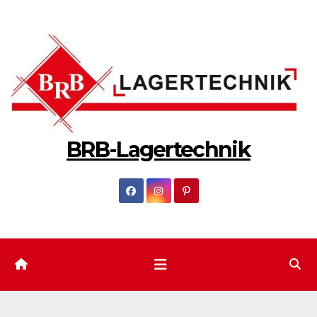
Zum
Inhalt
springen
BRB-Lagertechnik