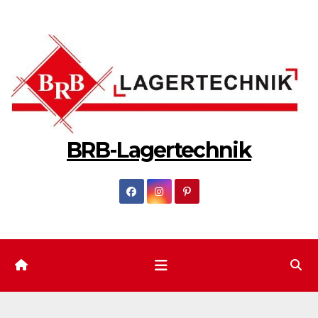
Zum
Inhalt
springen
BRB-Lagertechnik