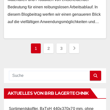
Bedeutung für einen reibungslosen Arbeitsablauf. In
diesem Blogbeitrag werfen wir einen genaueren Blick
auf die vielfältigen Anwendungsmöglichkeiten und…
Seitennummerierung
1
2
3
der
Beiträge
AKTUELLES VON BRB LAGERTECHNIK
Sortimentskoffer, BxTxH 440x370x70 mm, ohne