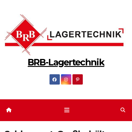
Zum
Inhalt
springen
BRB-Lagertechnik