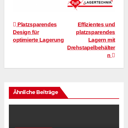
Beitragsnavigation
Platzsparendes
Effizientes und
Design für
platzsparendes
optimierte Lagerung
Lagern mit
Drehstapelbehälter
n
Ähnliche Beiträge