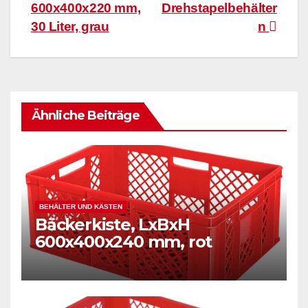
600x400x220 mm,
Drehstapelbehälter
30 Liter, grau
n
Ähnliche Beiträge
BEHÄLTER UND KÄSTEN
Bäckerkiste, LxBxH
600x400x240 mm, rot