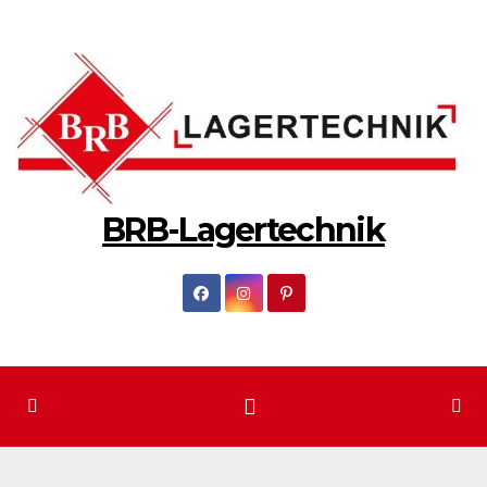
Zum
Inhalt
springen
BRB-Lagertechnik