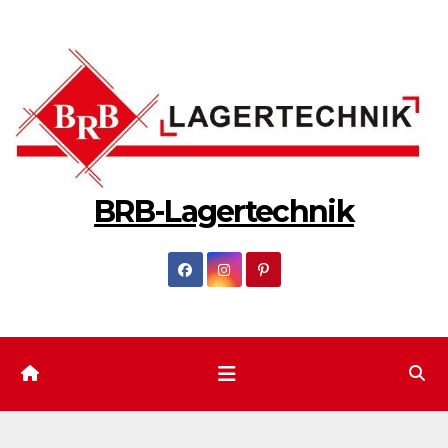
Zum
Inhalt
springen
BRB-Lagertechnik