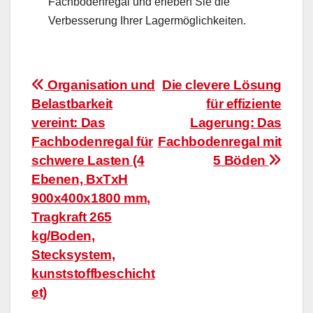
Fachbodenregal und erleben Sie die
Verbesserung Ihrer Lagermöglichkeiten.
Beitragsnavigation
Organisation und
Die clevere Lösung
Belastbarkeit
für effiziente
vereint: Das
Lagerung: Das
Fachbodenregal für
Fachbodenregal mit
schwere Lasten (4
5 Böden
Ebenen, BxTxH
900x400x1800 mm,
Tragkraft 265
kg/Boden,
Stecksystem,
kunststoffbeschicht
et)