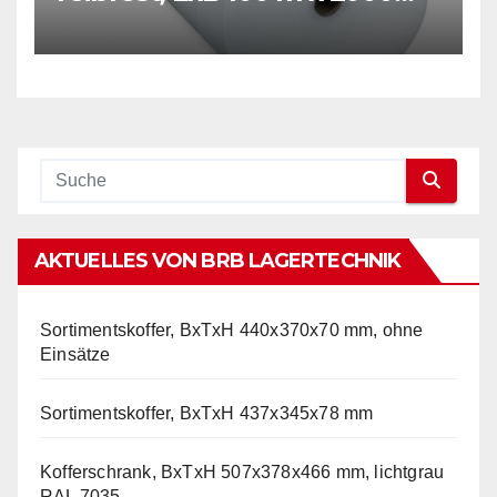
mm, Stärke 50 mµ, 2-Schicht-
Folie, transparent
AKTUELLES VON BRB LAGERTECHNIK
Sortimentskoffer, BxTxH 440x370x70 mm, ohne
Einsätze
Sortimentskoffer, BxTxH 437x345x78 mm
Kofferschrank, BxTxH 507x378x466 mm, lichtgrau
RAL 7035