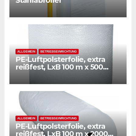
Stahlabroller
ALLGEMEIN
BETRIEBSEINRICHTUNG
PE-Luftpolsterfolie, extra
reißfest, LxB 100 m x 500
mm, Stärke 50 mµ, 2-Schicht-
Folie, transparent
ALLGEMEIN
BETRIEBSEINRICHTUNG
PE-Luftpolsterfolie, extra
reißfest, LxB 100 m x 2000