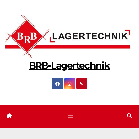
Zum
Inhalt
springen
BRB-Lagertechnik