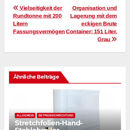
Beitragsnavigation
Vielseitigkeit der
Organisation und
Rundtonne mit 200
Lagerung mit dem
Litern
eckigen Brute
Fassungsvermögen
Container: 151 Liter,
Grau
Ähnliche Beiträge
ALLGEMEIN
BETRIEBSEINRICHTUNG
Stretchfolien-Hand-