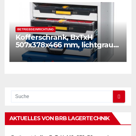
BETRIEBSEINRICHTUNG
Kofferschrank, BxTxH
507x378x466 mm, lichtgrau
RAL 7035
AKTUELLES VON BRB LAGERTECHNIK