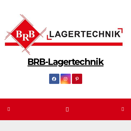
Zum
Inhalt
springen
BRB-Lagertechnik