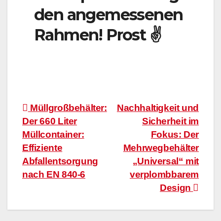
den angemessenen
Rahmen! Prost ✌
Beitragsnavigation
Müllgroßbehälter:
Nachhaltigkeit und
Der 660 Liter
Sicherheit im
Müllcontainer:
Fokus: Der
Effiziente
Mehrwegbehälter
Abfallentsorgung
„Universal“ mit
nach EN 840-6
verplombbarem
Design