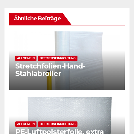
Ähnliche Beiträge
ALLGEMEIN
BETRIEBSEINRICHTUNG
Stretchfolien-Hand-
Stahlabroller
ALLGEMEIN
BETRIEBSEINRICHTUNG
PE-Luftpolsterfolie, extra