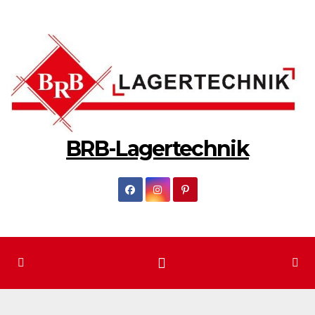
Zum
Inhalt
springen
BRB-Lagertechnik