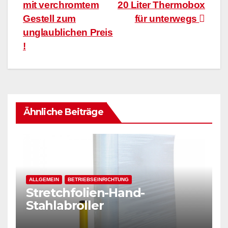
mit verchromtem
20 Liter Thermobox
Gestell zum
für unterwegs
unglaublichen Preis
!
Ähnliche Beiträge
ALLGEMEIN
BETRIEBSEINRICHTUNG
Stretchfolien-Hand-
Stahlabroller