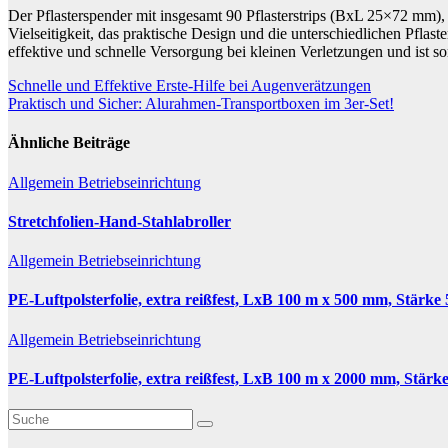
Der Pflasterspender mit insgesamt 90 Pflasterstrips (BxL 25×72 mm), 
Vielseitigkeit, das praktische Design und die unterschiedlichen Pflas
effektive und schnelle Versorgung bei kleinen Verletzungen und ist so
Beitragsnavigation
Schnelle und Effektive Erste-Hilfe bei Augenverätzungen
Praktisch und Sicher: Alurahmen-Transportboxen im 3er-Set!
Ähnliche Beiträge
Allgemein
Betriebseinrichtung
Stretchfolien-Hand-Stahlabroller
Allgemein
Betriebseinrichtung
PE-Luftpolsterfolie, extra reißfest, LxB 100 m x 500 mm, Stärke 
Allgemein
Betriebseinrichtung
PE-Luftpolsterfolie, extra reißfest, LxB 100 m x 2000 mm, Stärke