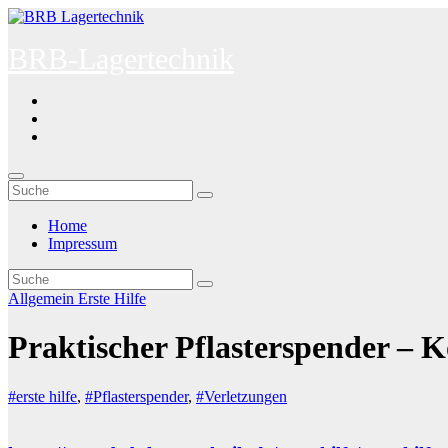
Zum
Inhalt
BRB-Lagertechnik
springen
Home
Impressum
Allgemein
Erste Hilfe
Praktischer Pflasterspender – 
#erste hilfe
,
#Pflasterspender
,
#Verletzungen