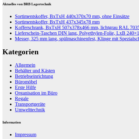
Aktuelles von BRB Lagertechnik
Sortimentskoffer, BxTxH 440x370x70 mm, ohne Einsätze
Sortimentskoffer, BxTxH 437x345x78 mm
Kofferschrank, BxTxH 507x378x466 mm, lichtgrau RAL 703
Lieferschein-Taschen DIN lang, Polyethylen-Folie, LxB 240×
Messer, 325 mm lang, spülmaschinenfest, Klinge mit Spezialsc
Kategorien
Allgemein
Behälter und Kästen
Betriebseinrichtung
Büromöbel
Erste Hilfe
Organisation im Büro
Regale
Transportgeräte
Umwelttechnik
Information
Impressum