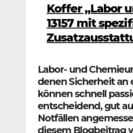
Koffer „Labor 
13157 mit spezi
Zusatzausstatt
Labor- und Chemieu
denen Sicherheit an er
können schnell passie
entscheidend, gut au
Notfällen angemessen
diesem Blogbeitrag w