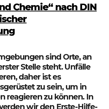
und Chemie“ nach DIN
fischer
ung
mgebungen sind Orte, an
ster Stelle steht. Unfälle
ren, daher ist es
sgerüstet zu sein, um in
 reagieren zu können. In
erden wir den Erste-Hilfe-