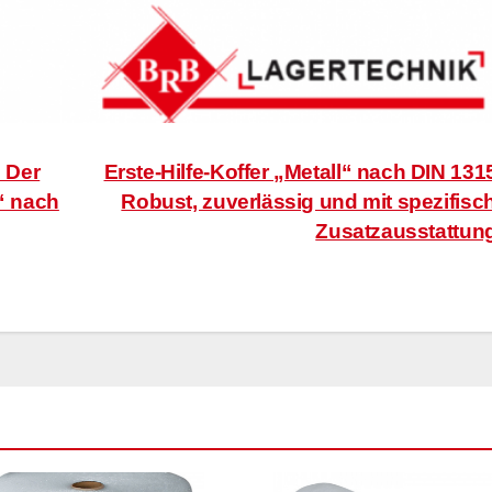
: Der
Erste-Hilfe-Koffer „Metall“ nach DIN 131
g“ nach
Robust, zuverlässig und mit spezifisc
Zusatzausstattun