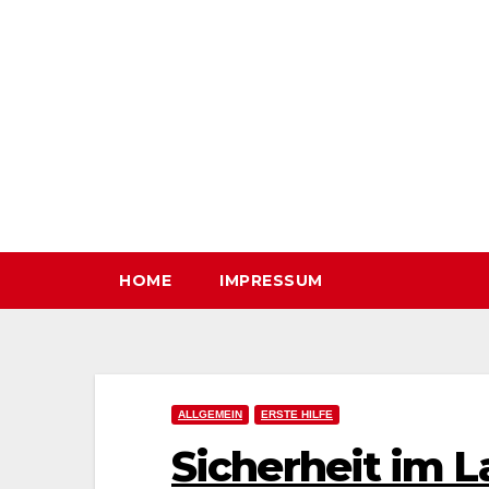
Zum
Inhalt
springen
HOME
IMPRESSUM
ALLGEMEIN
ERSTE HILFE
Sicherheit im La