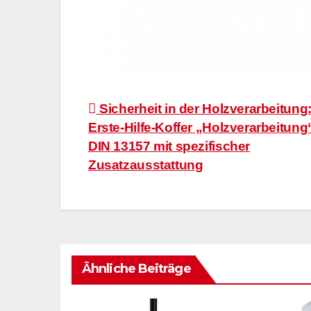
Beitragsnavigation
Sicherheit in der Holzverarbeitung
Erste-Hilfe-Koffer „Holzverarbeitun
DIN 13157 mit spezifischer
Zusatzausstattung
Ähnliche Beiträge