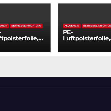
EMEIN
BETRIEBSEINRICHTUNG
ALLGEMEIN
BETRIEBSEINRICHTU
-
PE-
tpolsterfolie,
Luftpolsterfolie,
ra reißfest, LxB
extra reißfest, L
0 m x 500 mm,
100 m x 2000 m
rke 50 mµ, 2-
Stärke 50 mµ, 2-
icht-Folie,
Schicht-Folie,
ansparent
transparent