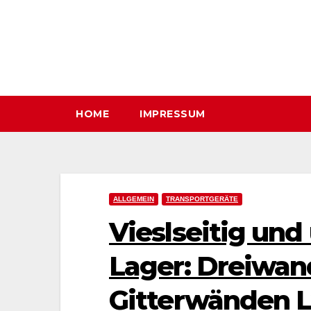
Zum
Inhalt
springen
HOME
IMPRESSUM
ALLGEMEIN
TRANSPORTGERÄTE
Vieslseitig und
Lager: Dreiwa
Gitterwänden 