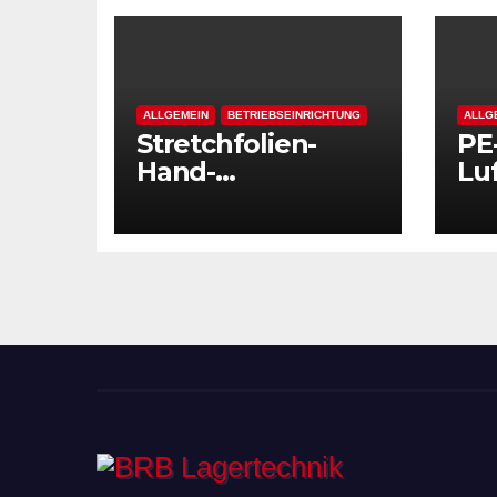
ALLGEMEIN
BETRIEBSEINRICHTUNG
ALLG
Stretchfolien-
PE
Hand-
Luf
Stahlabroller
ext
10
Stä
Sch
tr