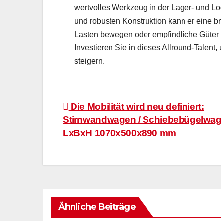
wertvolles Werkzeug in der Lager- und Logi
und robusten Konstruktion kann er eine b
Lasten bewegen oder empfindliche Güter 
Investieren Sie in dieses Allround-Talent,
steigern.
Beitragsnavigation
Die Mobilität wird neu definiert:
Stirnwandwagen / Schiebebügelwa
LxBxH 1070x500x890 mm
Ähnliche Beiträge