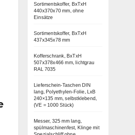
Sortimentskoffer, BxTxH
440x370x70 mm, ohne
Einsätze
Sortimentskoffer, BxTxH
437x345x78 mm
Kofferschrank, BxTxH
507x378x466 mm, lichtgrau
RAL 7035
Lieferschein-Taschen DIN
lang, Polyethylen-Folie, LxB
240×135 mm, selbstklebend,
e
(VE = 1000 Stück)
Messer, 325 mm lang,
spülmaschinenfest, Klinge mit
Spezialschliff ohne