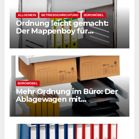
ALLGEMEIN
BETRIEBSEINRICHTUNG
BÜROMÖBEL
Ordnung leicht gemacht:
Der Mappenboy für
Hängemappen
BÜROMÖBEL
Mehr Ordnung im Büro: Der
Ablagewagen mit
Hängeregistratur