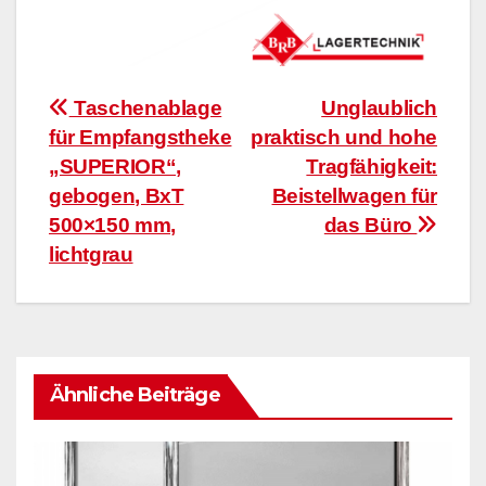
Beitragsnavigation
Taschenablage
Unglaublich
für Empfangstheke
praktisch und hohe
„SUPERIOR“,
Tragfähigkeit:
gebogen, BxT
Beistellwagen für
500×150 mm,
das Büro
lichtgrau
Ähnliche Beiträge