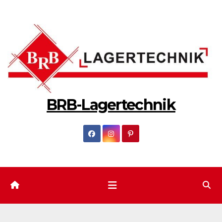
Zum
Inhalt
springen
BRB-Lagertechnik