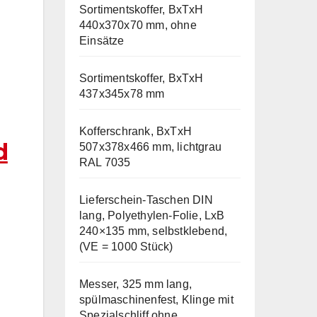
Sortimentskoffer, BxTxH
440x370x70 mm, ohne
Einsätze
Sortimentskoffer, BxTxH
437x345x78 mm
Kofferschrank, BxTxH
d
507x378x466 mm, lichtgrau
RAL 7035
Lieferschein-Taschen DIN
lang, Polyethylen-Folie, LxB
240×135 mm, selbstklebend,
(VE = 1000 Stück)
Messer, 325 mm lang,
spülmaschinenfest, Klinge mit
Spezialschliff ohne