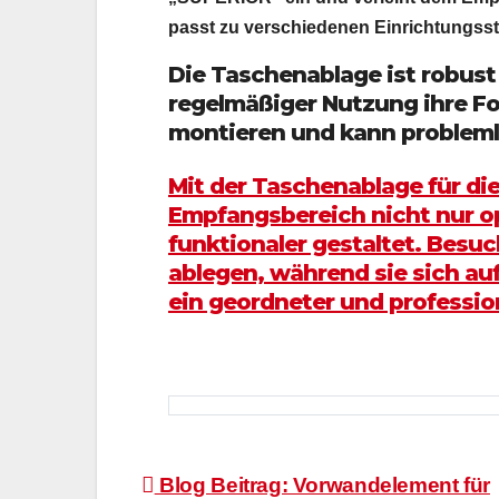
passt zu verschiedenen Einrichtungssti
Die Taschenablage ist robust 
regelmäßiger Nutzung ihre For
montieren und kann probleml
Mit der Taschenablage für d
Empfangsbereich nicht nur o
funktionaler gestaltet. Besu
ablegen, während sie sich au
ein geordneter und profession
Beitragsnavigation
Blog Beitrag: Vorwandelement für