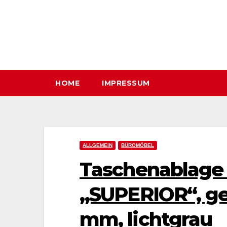
Zum
Inhalt
springen
HOME
IMPRESSUM
ALLGEMEIN
BÜROMÖBEL
Taschenablage
„SUPERIOR“, g
mm, lichtgrau