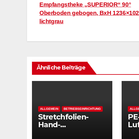
Empfangstheke „SUPERIOR“ 90°
Oberboden gebogen, BxH 1236×10
lichtgrau
Ähnliche Beiträge
ALLGEMEIN
BETRIEBSEINRICHTUNG
ALLG
Stretchfolien-
PE
Hand-
Luf
Stahlabroller
ext