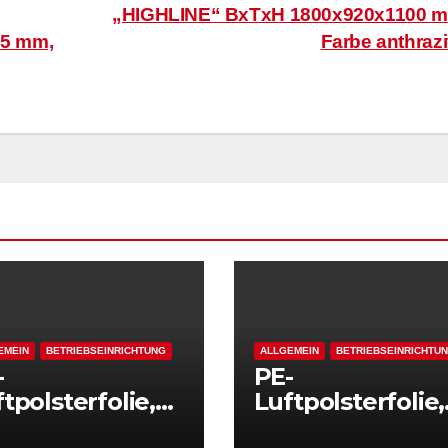
„HIGHLINE“ BxTxH 1800x920x1100 
25 mm,
Farbe anthraz
EMEIN
BETRIEBSEINRICHTUNG
ALLGEMEIN
BETRIEBSEINRICHTU
-
PE-
tpolsterfolie,
Luftpolsterfolie,
ra reißfest, LxB
extra reißfest, L