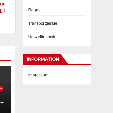
mm,
it
Regale
Transportgeräte
Umwelttechnik
INFORMATION
Impressum
NG
xB