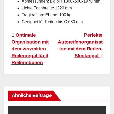
Abmessungen: BxTxH 1300x500x1970 mm
Lichte Fachbreite: 1220 mm
Tragkraft pro Ebene: 100 kg
Geeignet für Reifen bis Ø 680 mm
Beitragsnavigation
Optimale
Perfekte
Organisation mit
Autoreifenorganisat
dem verzinkten
ion mit dem Reifen-
Reifenregal für 4
Steckregal
Reifenebenen
Ähnliche Beiträge