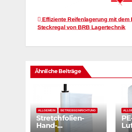
Beitragsnavigation
Effiziente Reifenlagerung mit dem 
Steckregal von BRB Lagertechnik
Ähnliche Beiträge
ALLGEMEIN
BETRIEBSEINRICHTUNG
ALLG
Stretchfolien-
PE
Hand-
Luf