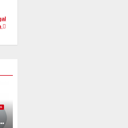
gal
n
NG