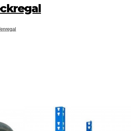
ckregal
fenregal