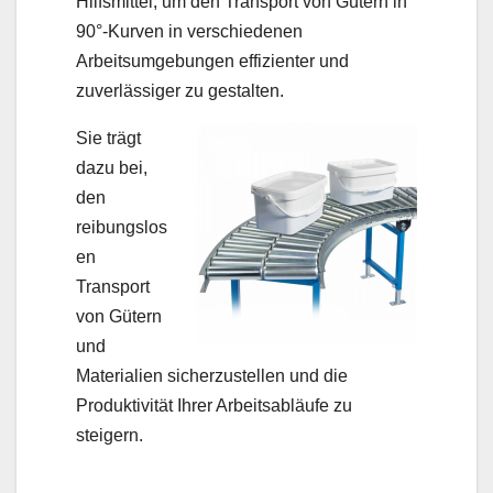
Hilfsmittel, um den Transport von Gütern in
90°-Kurven in verschiedenen
Arbeitsumgebungen effizienter und
zuverlässiger zu gestalten.
Sie trägt
dazu bei,
den
reibungslos
en
Transport
von Gütern
und
Materialien sicherzustellen und die
Produktivität Ihrer Arbeitsabläufe zu
steigern.