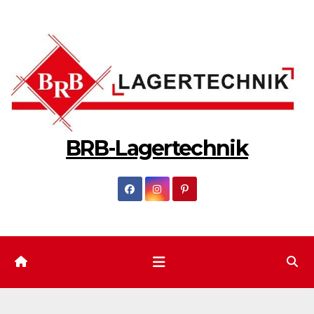
Zum
Inhalt
springen
BRB-Lagertechnik