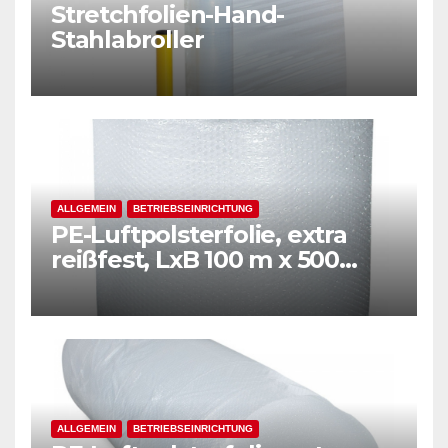
Stretchfolien-Hand-
Stahlabroller
ALLGEMEIN
BETRIEBSEINRICHTUNG
PE-Luftpolsterfolie, extra
reißfest, LxB 100 m x 500
mm, Stärke 50 mµ, 2-Schicht-
Folie, transparent
ALLGEMEIN
BETRIEBSEINRICHTUNG