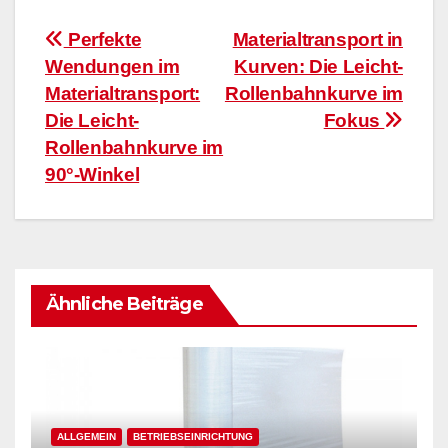
Beitragsnavigation
Perfekte
Materialtransport in
Wendungen im
Kurven: Die Leicht-
Materialtransport:
Rollenbahnkurve im
Die Leicht-
Fokus
Rollenbahnkurve im
90°-Winkel
Ähnliche Beiträge
ALLGEMEIN
BETRIEBSEINRICHTUNG