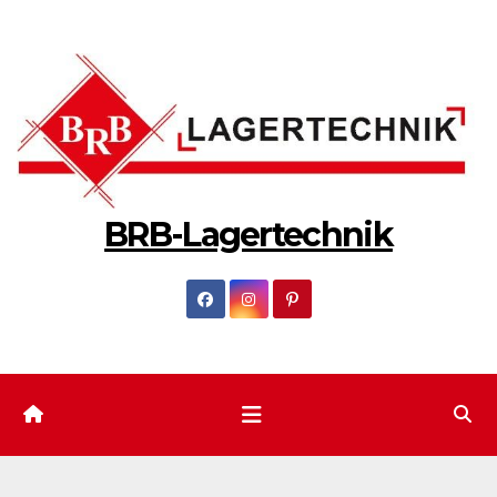
Zum
Inhalt
springen
BRB-Lagertechnik