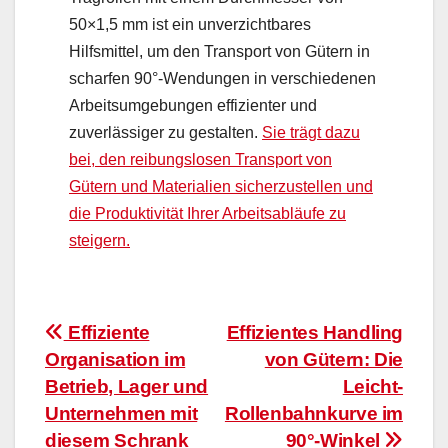
50×1,5 mm ist ein unverzichtbares
Hilfsmittel, um den Transport von Gütern in
scharfen 90°-Wendungen in verschiedenen
Arbeitsumgebungen effizienter und
zuverlässiger zu gestalten.
Sie trägt dazu
bei, den reibungslosen Transport von
Gütern und Materialien sicherzustellen und
die Produktivität Ihrer Arbeitsabläufe zu
steigern.
Beitragsnavigation
Effiziente
Effizientes Handling
Organisation im
von Gütern: Die
Betrieb, Lager und
Leicht-
Unternehmen mit
Rollenbahnkurve im
diesem Schrank
90°-Winkel