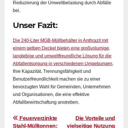
Reduzierung der Umweltbelastung durch Abfälle
bei.
Unser Fazit:
Die 240-Liter MGB-Müllbehälter in Anthrazit mit
einem gelben Deckel bieten eine großvolumige,
langlebige und umweltfreundliche Lösung für die
Abfallentsorgung in verschiedenen Umgebungen
.
Ihre Kapazität, Trennungsfähigkeit und
Benutzerfreundlichkeit machen sie zu einer
bevorzugten Wahl für Gemeinden, Unternehmen
und Organisationen, die eine effektive
Abfallbewirtschaftung anstreben.
Beitragsnavigation
Feuerverzinkte
Die Vorteile und
Stahl-Mülltonnen:
vielseitige Nutzung