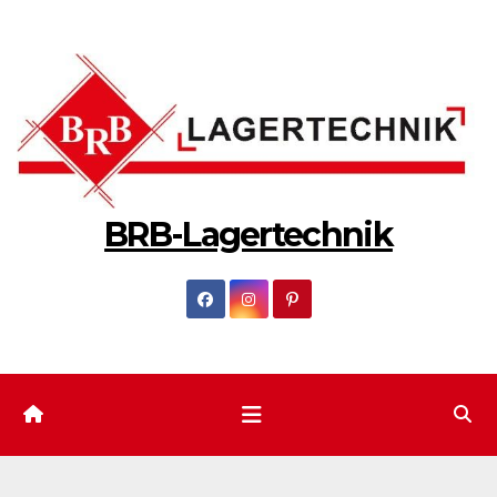
Zum
Inhalt
springen
BRB-Lagertechnik