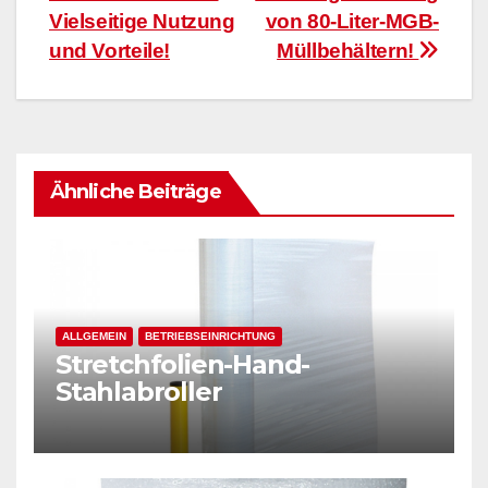
Vielseitige Nutzung
von 80-Liter-MGB-
und Vorteile!
Müllbehältern!
Ähnliche Beiträge
ALLGEMEIN
BETRIEBSEINRICHTUNG
Stretchfolien-Hand-
Stahlabroller