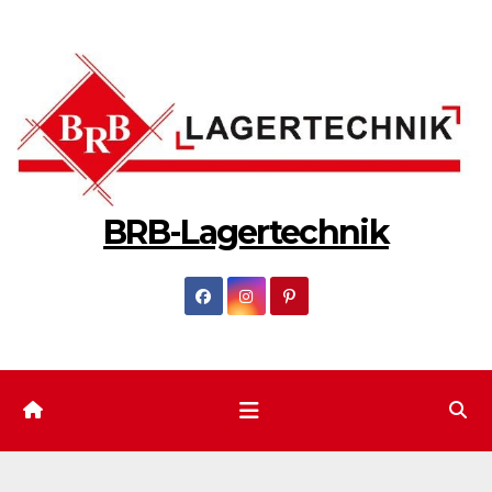
Zum
Inhalt
springen
BRB-Lagertechnik