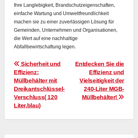
Ihre Langlebigkeit, Brandschutzeigenschaften,
einfache Wartung und Umweltfreundlichkeit
machen sie zu einer zuverlässigen Lösung für
Gemeinden, Unternehmen und Organisationen,
die Wert auf eine nachhaltige
Abfallbewirtschaftung legen.
Beitragsnavigation
Sicherheit und
Entdecken Sie die
Effizienz:
Effizienz und
Müllbehälter mit
Vielseitigkeit der
Dreikantschlüssel-
240-Liter MGB-
Verschluss( 120
Müllbehälter!
Liter,blau)