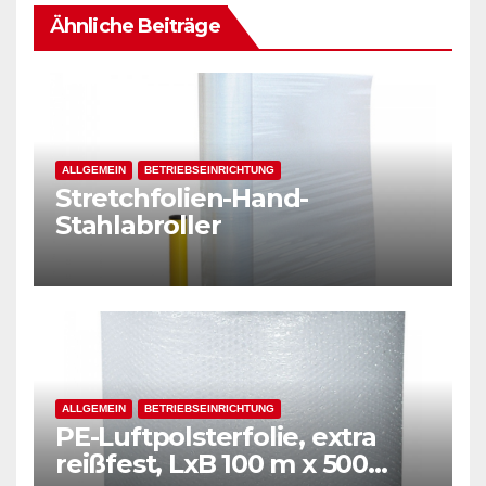
Ähnliche Beiträge
ALLGEMEIN
BETRIEBSEINRICHTUNG
Stretchfolien-Hand-
Stahlabroller
ALLGEMEIN
BETRIEBSEINRICHTUNG
PE-Luftpolsterfolie, extra
reißfest, LxB 100 m x 500