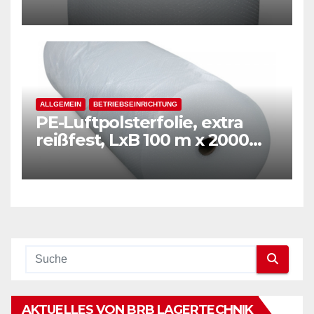
mm, Stärke 50 mµ, 2-Schicht-
Folie, transparent
ALLGEMEIN
BETRIEBSEINRICHTUNG
PE-Luftpolsterfolie, extra
reißfest, LxB 100 m x 2000
mm, Stärke 50 mµ, 2-Schicht-
Folie, transparent
AKTUELLES VON BRB LAGERTECHNIK