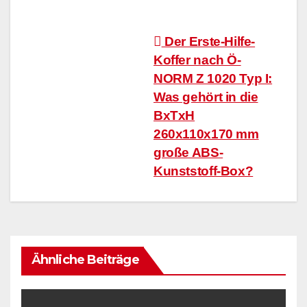
Beitragsnavigation
Der Erste-Hilfe-
Koffer nach Ö-
NORM Z 1020 Typ I:
Was gehört in die
BxTxH
260x110x170 mm
große ABS-
Kunststoff-Box?
Ähnliche Beiträge