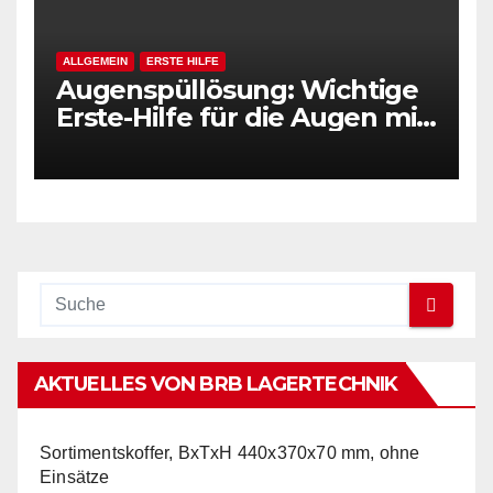
ALLGEMEIN
ERSTE HILFE
Augenspüllösung: Wichtige
Erste-Hilfe für die Augen mit
Natriumchloridlösung 0,9%
und Augenaufsatz (VE=3
Flaschen)
AKTUELLES VON BRB LAGERTECHNIK
Sortimentskoffer, BxTxH 440x370x70 mm, ohne
Einsätze