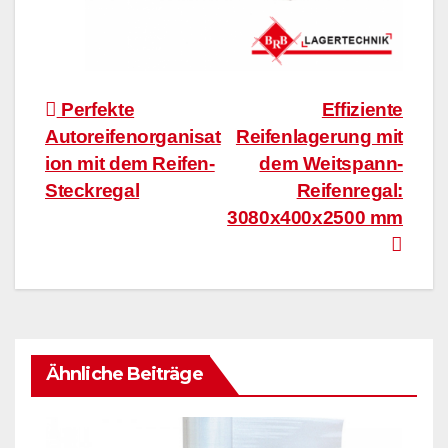
Beitragsnavigation
Perfekte
Effiziente
Autoreifenorganisat
Reifenlagerung mit
ion mit dem Reifen-
dem Weitspann-
Steckregal
Reifenregal:
3080x400x2500 mm
Ähnliche Beiträge