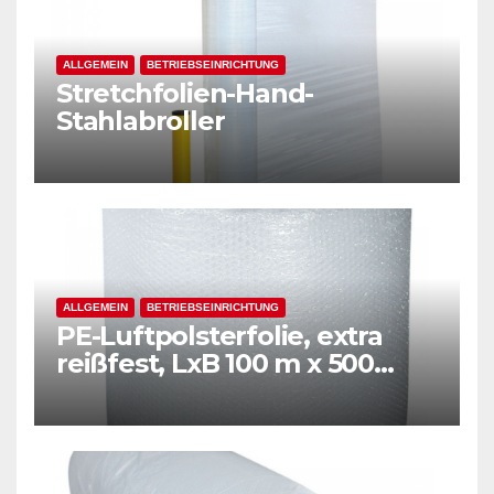
ALLGEMEIN
BETRIEBSEINRICHTUNG
Stretchfolien-Hand-
Stahlabroller
ALLGEMEIN
BETRIEBSEINRICHTUNG
PE-Luftpolsterfolie, extra
reißfest, LxB 100 m x 500
mm, Stärke 50 mµ, 2-Schicht-
Folie, transparent