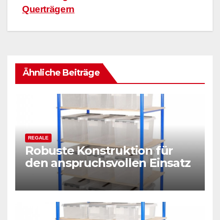
Querträgern
Ähnliche Beiträge
REGALE
Robuste Konstruktion für
den anspruchsvollen Einsatz