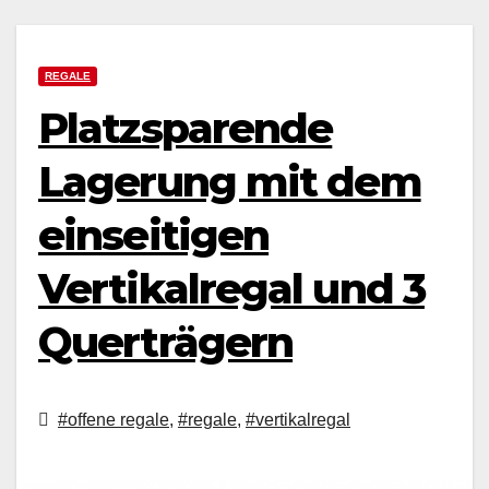
REGALE
Platzsparende
Lagerung mit dem
einseitigen
Vertikalregal und 3
Querträgern
#offene regale
,
#regale
,
#vertikalregal