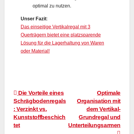
optimal zu nutzen.
Unser Fazit
:
Das einseitige Vertikalregal mit 3
Querträgern bietet eine platzsparende
Lösung für die Lagerhaltung von Waren
oder Material!
Beitragsnavigation
Die Vorteile eines
Optimale
Schrägbodenregals
Organisation mit
: Verzinkt vs.
dem Vertikal-
Kunststoffbeschich
Grundregal und
tet
Unterteilungsarmen