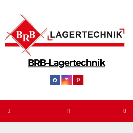
Zum
Inhalt
springen
BRB-Lagertechnik