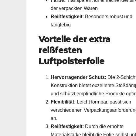
Farbe:
Transparent für einfache Identifi
der verpackten Waren
Reißfestigkeit:
Besonders robust und
langlebig
Vorteile der extra
reißfesten
Luftpolsterfolie
Hervorragender Schutz:
Die 2-Schicht
Konstruktion bietet exzellente Stoßdä
und schützt empfindliche Produkte opti
Flexibilität:
Leicht formbar, passt sich
verschiedenen Verpackungsanforderu
an.
Reißfestigkeit:
Durch die erhöhte
Materialstärke bleibt die Folie selbst un