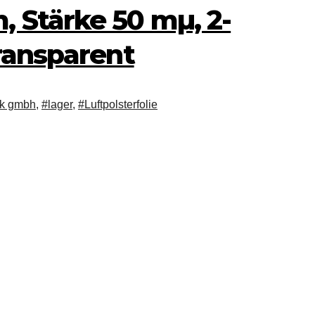
 Stärke 50 mµ, 2-
transparent
ik gmbh
,
#lager
,
#Luftpolsterfolie