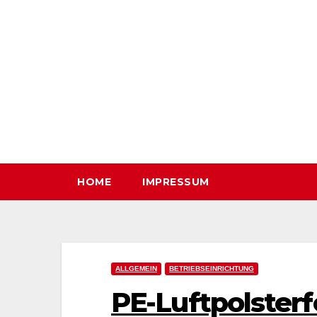
Zum
Inhalt
springen
HOME
IMPRESSUM
ALLGEMEIN
BETRIEBSEINRICHTUNG
PE-Luftpolsterfo