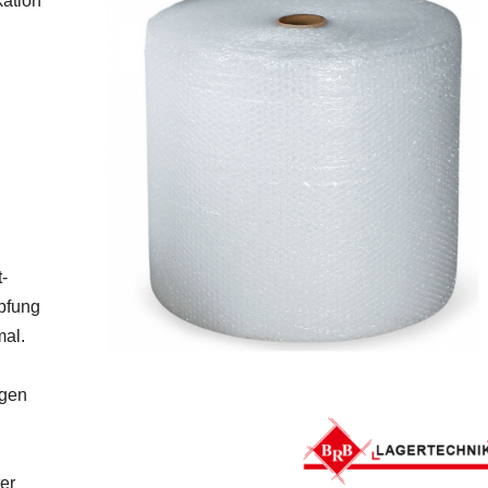
kation
-
mpfung
mal.
ngen
ter