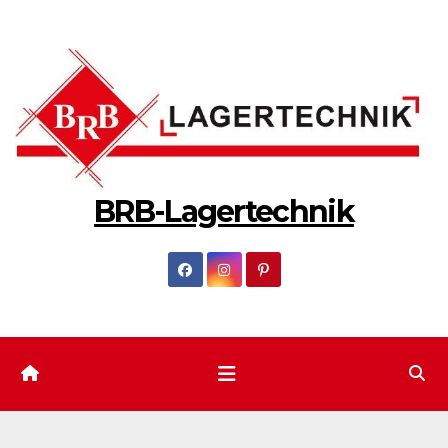
Zum
Inhalt
springen
BRB-Lagertechnik