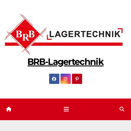
Zum
Inhalt
springen
BRB-Lagertechnik