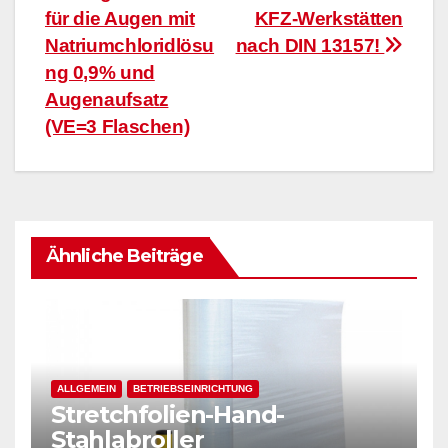
für die Augen mit
KFZ-Werkstätten
Natriumchloridlösu
nach DIN 13157!
ng 0,9% und
Augenaufsatz
(VE=3 Flaschen)
Ähnliche Beiträge
ALLGEMEIN
BETRIEBSEINRICHTUNG
Stretchfolien-Hand-
Stahlabroller