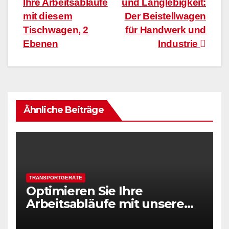
Ihre Arbeitsabläufe
und Langlebigkeit:
mit diesem
Der Beistellwagen
Tischwagen, 2
für Handwerk und
Ebenen
Industrie
Ähnliche Beiträge
TRANSPORTGERÄTE
Optimieren Sie Ihre
Arbeitsabläufe mit unserem
vielseitigen Tischwagen