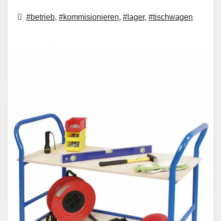
#betrieb
,
#kommisionieren
,
#lager
,
#tischwagen