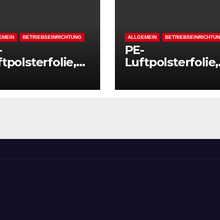
EMEIN
BETRIEBSEINRICHTUNG
ALLGEMEIN
BETRIEBSEINRICHTU
-
PE-
tpolsterfolie,
Luftpolsterfolie,
ra reißfest, LxB
extra reißfest, L
0 m x 500 mm,
100 m x 2000 m
rke 50 mµ, 2-
Stärke 50 mµ, 2-
icht-Folie,
Schicht-Folie,
ansparent
transparent