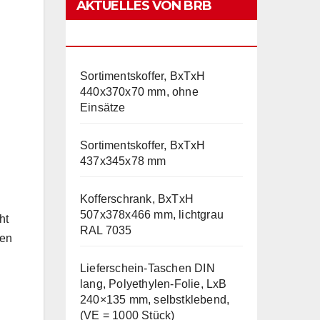
AKTUELLES VON BRB
LAGERTECHNIK
Sortimentskoffer, BxTxH
440x370x70 mm, ohne
Einsätze
Sortimentskoffer, BxTxH
437x345x78 mm
Kofferschrank, BxTxH
507x378x466 mm, lichtgrau
ht
RAL 7035
ben
Lieferschein-Taschen DIN
lang, Polyethylen-Folie, LxB
240×135 mm, selbstklebend,
(VE = 1000 Stück)