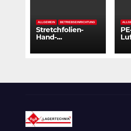
ALLGEMEIN
BETRIEBSEINRICHTUNG
ALLG
Stretchfolien-
PE
Hand-
Luf
Stahlabroller
ext
10
Stä
Sch
tr