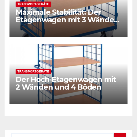
TRANSPORTGERÄTE
Maximale Stabilität: Der
Etagenwagen mit 3 Wänden
und 3 Böden
TRANSPORTGERÄTE
Der Hoch-Etagenwagen mit
2 Wänden und 4 Böden